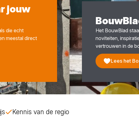
ar jouw
BouwBla
ls die echt
Het BouwBlad staat
en meestal direct
noviteiten, inspirat
vertrouwen in de b
Lees het B
js
Kennis van de regio