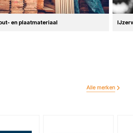
ut- en plaat­ma­te­ri­aal
IJzer­
Alle merken