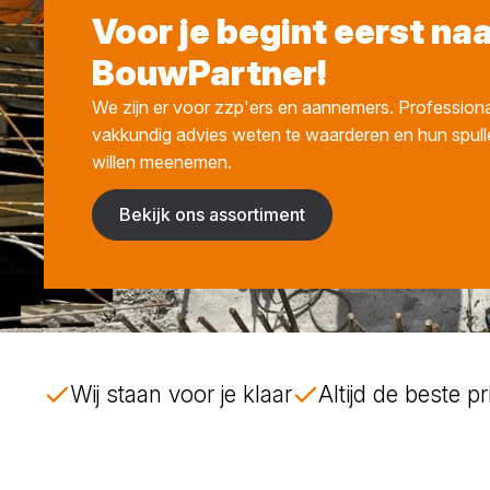
Voor je begint eerst na
BouwPartner!
We zijn er voor zzp'ers en aannemers. Professiona
vakkundig advies weten te waarderen en hun spull
willen meenemen.
Bekijk ons assortiment
Wij staan voor je klaar
Altijd de beste pri