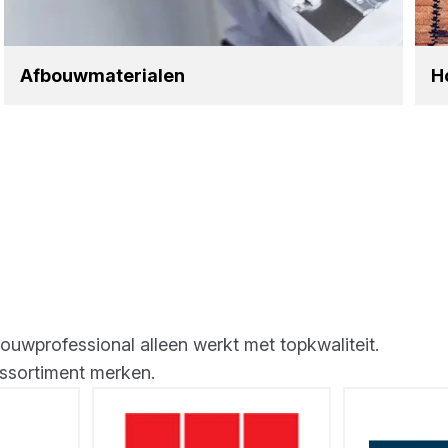
Afbouw­ma­te­ri­a­len
Ho
bouwprofessional alleen werkt met topkwaliteit.
ssortiment merken.