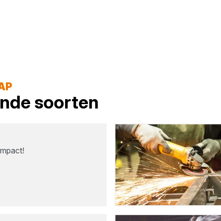
AP
lende soorten
ompact!