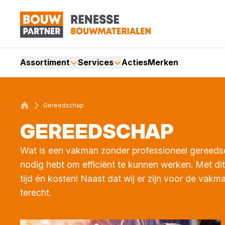
Assortiment
Services
Acties
Merken
Gereedschap
GEREED­SCHAP
Wat is een vakman zonder professioneel gereedsch
nodig hebt om efficiënt te kunnen werken. Met 
tijd én kosten! Naast dat wij er zijn voor de vakm
terecht.