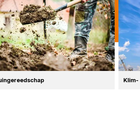
uin­ge­reed­schap
Klim- e