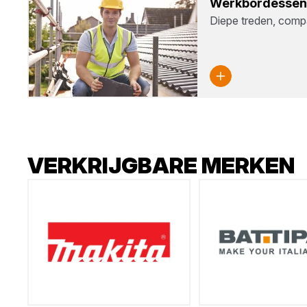
Werk­bor­des­sen
Diepe treden, compac
VERKRIJGBARE MERKEN