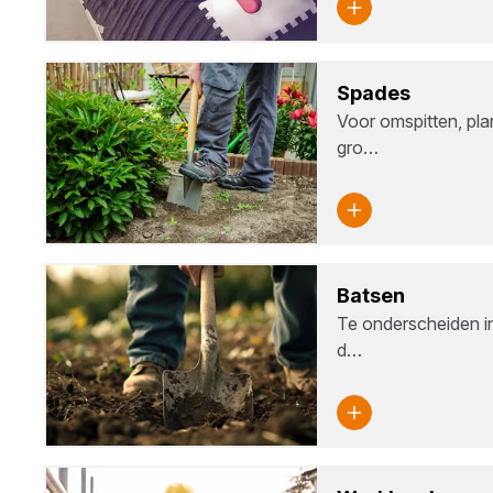
Spa­des
Voor omspitten, pla
gro…
Bat­sen
Te onderscheiden i
d…