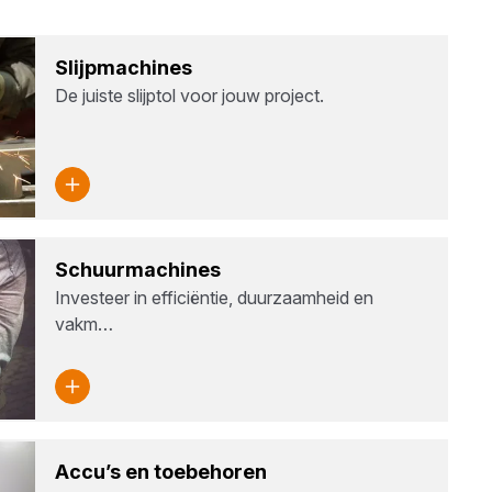
Slijp­ma­chi­nes
De juiste slijptol voor jouw project.
Schuur­ma­chi­nes
Investeer in efficiëntie, duurzaamheid en
vakm…
Accu’s en toe­be­ho­ren