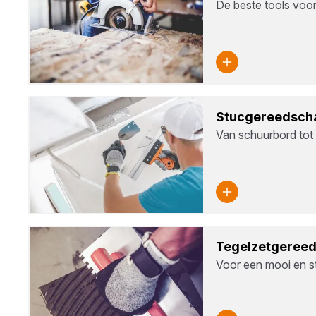
De beste tools voor
Stuc­ge­reed­sch
Van schuurbord tot
Tegel­zet­ge­ree
Voor een mooi en st