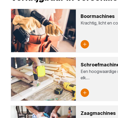
Boor­ma­chi­nes
Krachtig, licht en c
Schroef­ma­chi­n
Een hoogwaardige 
elk…
Zaag­ma­chi­nes