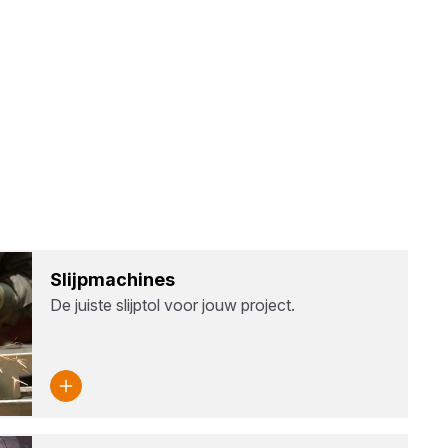
Slijp­ma­chi­nes
De juiste slijptol voor jouw project.