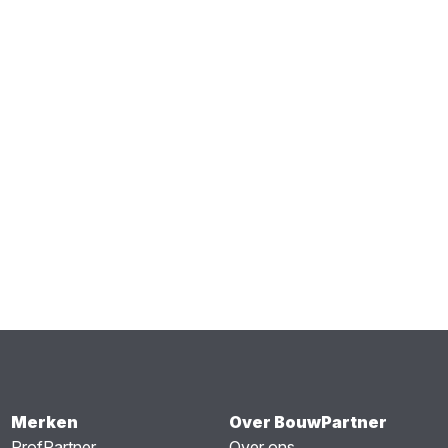
Merken
Over BouwPartner
ProfPartner
Over ons