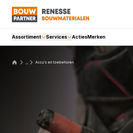
Assortiment
Services
Acties
Merken
...
Accu's en toebehoren