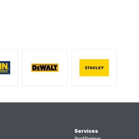
Services
ProfPartner