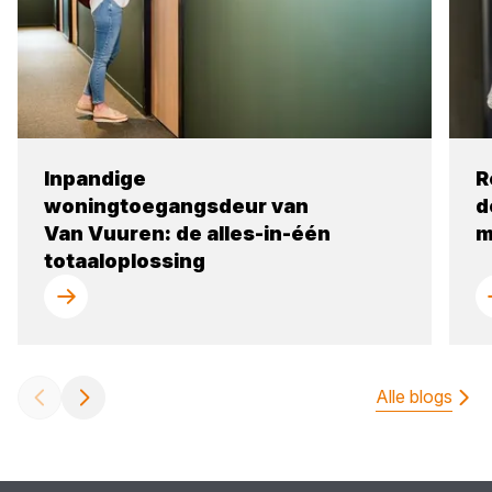
Inpandige
R
woningtoegangsdeur van
d
Van Vuuren: de alles-in-één
m
totaaloplossing
Alle blogs