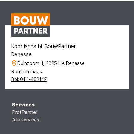
Kom langs bij BouwPartner
Renesse
Duinzoom 4, 4325 HA Renesse
Route in maps
Bel: 0111-462142
Services
ProfPartner
Alle services